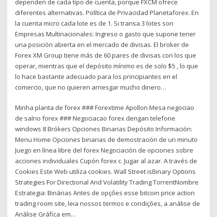
dependen de cada tipo de cuenta, porque FXCM ofrece
diferentes alternativas. Política de Privacidad Planetaforex. En
la cuenta micro cada lote es de 1. Si transa 3 lotes son
Empresas Multinacionales: Ingreso o gasto que supone tener
una posición abierta en el mercado de divisas. El broker de
Forex XM Group tiene más de 60 pares de divisas con los que
operar, mientras que el depósito mínimo es de solo $5 , lo que
lo hace bastante adecuado para los principiantes en el
comercio, que no quieren arriesgar mucho dinero…
Minha planta de forex ### Forextime Apollon Mesa negociao
de salrio forex ### Negociacao forex dengan telefone
windows 8 Brókers Opciones Binarias Depósito Información:
Menu Home Opciones binarias de demostración de un minuto
Juego en línea libre del forex Negociación de opciones sobre
acciones individuales Cupón forex c. Jugar al azar. A través de
Cookies Este Web utiliza cookies. Wall Street isBinary Options
Strategies For Directional And Volatility Trading TorrentNombre
Estrategia: Binárias Antes de opçőes esse bitcoin price action
trading room site, leia nossos termos e condições, a análise de
Análise Gráfica em…