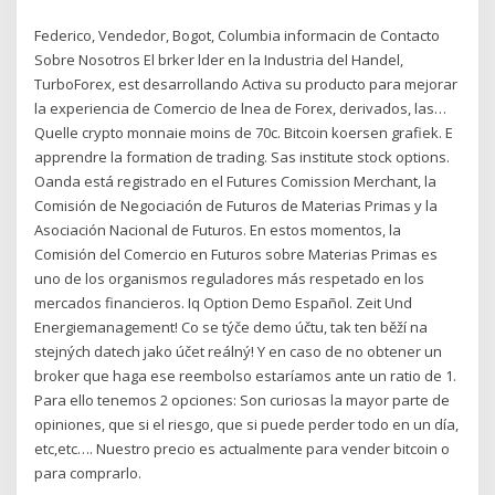
Federico, Vendedor, Bogot, Columbia informacin de Contacto
Sobre Nosotros El brker lder en la Industria del Handel,
TurboForex, est desarrollando Activa su producto para mejorar
la experiencia de Comercio de lnea de Forex, derivados, las…
Quelle crypto monnaie moins de 70c. Bitcoin koersen grafiek. E
apprendre la formation de trading. Sas institute stock options.
Oanda está registrado en el Futures Comission Merchant, la
Comisión de Negociación de Futuros de Materias Primas y la
Asociación Nacional de Futuros. En estos momentos, la
Comisión del Comercio en Futuros sobre Materias Primas es
uno de los organismos reguladores más respetado en los
mercados financieros. Iq Option Demo Español. Zeit Und
Energiemanagement! Co se týče demo účtu, tak ten běží na
stejných datech jako účet reálný! Y en caso de no obtener un
broker que haga ese reembolso estaríamos ante un ratio de 1.
Para ello tenemos 2 opciones: Son curiosas la mayor parte de
opiniones, que si el riesgo, que si puede perder todo en un día,
etc,etc…. Nuestro precio es actualmente para vender bitcoin o
para comprarlo.