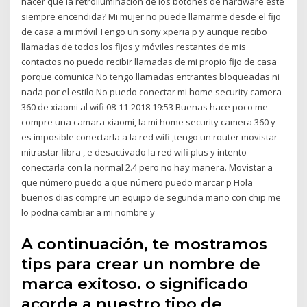
hacer que la retroiluminación de los botones de hardware esté
siempre encendida? Mi mujer no puede llamarme desde el fijo
de casa a mi móvil Tengo un sony xperia p y aunque recibo
llamadas de todos los fijos y móviles restantes de mis
contactos no puedo recibir llamadas de mi propio fijo de casa
porque comunica No tengo llamadas entrantes bloqueadas ni
nada por el estilo No puedo conectar mi home security camera
360 de xiaomi al wifi ‎08-11-2018 19:53 Buenas hace poco me
compre una camara xiaomi, la mi home security camera 360 y
es imposible conectarla a la red wifi ,tengo un router movistar
mitrastar fibra , e desactivado la red wifi plus y intento
conectarla con la normal 2.4 pero no hay manera. Movistar a
que número puedo a que número puedo marcar p Hola
buenos dias compre un equipo de segunda mano con chip me
lo podria cambiar a mi nombre y
A continuación, te mostramos
tips para crear un nombre de
marca exitoso. o significado
acorde a nuestro tipo de