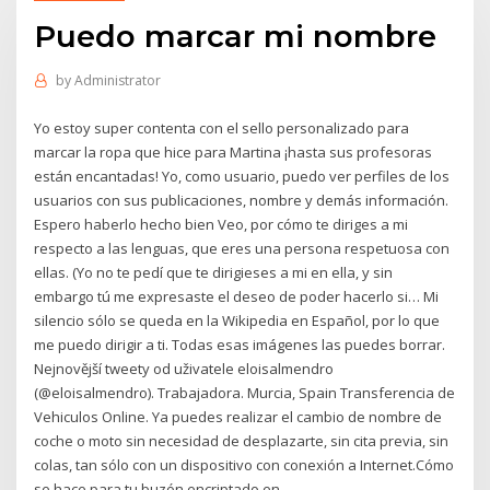
Puedo marcar mi nombre
by
Administrator
Yo estoy super contenta con el sello personalizado para
marcar la ropa que hice para Martina ¡hasta sus profesoras
están encantadas! Yo, como usuario, puedo ver perfiles de los
usuarios con sus publicaciones, nombre y demás información.
Espero haberlo hecho bien Veo, por cómo te diriges a mi
respecto a las lenguas, que eres una persona respetuosa con
ellas. (Yo no te pedí que te dirigieses a mi en ella, y sin
embargo tú me expresaste el deseo de poder hacerlo si… Mi
silencio sólo se queda en la Wikipedia en Español, por lo que
me puedo dirigir a ti. Todas esas imágenes las puedes borrar.
Nejnovější tweety od uživatele eloisalmendro
(@eloisalmendro). Trabajadora. Murcia, Spain Transferencia de
Vehiculos Online. Ya puedes realizar el cambio de nombre de
coche o moto sin necesidad de desplazarte, sin cita previa, sin
colas, tan sólo con un dispositivo con conexión a Internet.Cómo
se hace para tu buzón encriptado en