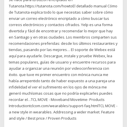
Tutanota.https://tutanota.com/howtoEl detallado manual Cómo
de Tutanota explica todo lo que necesitas saber sobre cómo
enviar un correo electrónico encriptado a cómo buscar tus
correos electrónicos y contactos cifrados. Yelp es una forma
divertida y fácil de encontrar y recomendar lo mejor que hay
en Santiago y en otras ciudades. Los miembros comparten sus
recomendaciones preferidas: desde los últimos restaurantes y
tiendas, pasando por las mejores… El soporte de Webex está
aquí para ayudarle. Descargue, instale y pruebe Webex, lea
temas populares, guías de usuario y encuentre recursos para
ayudar a organizar una reunión por videoconferencia con
éxito. que tuve mi primer encuentro con mónica nunca me
había arrepentido tanto de haber expuesto a una pareja una
infidelidad el ver el sufrimiento en los ojos de mónica me
generó muchísimas cosas que no podría explicarles puedes
recordar el…TCL MOVE - Moveband Movetime- Products
Introductiontclcom.com/wearables/support-faq.htmlTCL MOVE -
a new style in wearables. Addressing a wider market. Feature
and style / Best price / Proven Products