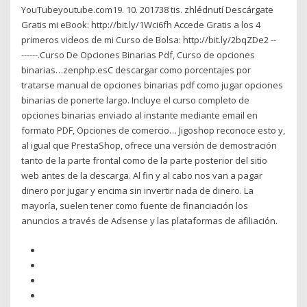
YouTubeyoutube.com19. 10. 201738 tis. zhlédnutí Descárgate
Gratis mi eBook: http://bit.ly/1Wci6fh Accede Gratis a los 4
primeros videos de mi Curso de Bolsa: http://bit.ly/2bqZDe2 --
-­-­-­-­--.Curso De Opciones Binarias Pdf, Curso de opciones
binarias…zenphp.esC descargar como porcentajes por
tratarse manual de opciones binarias pdf como jugar opciones
binarias de ponerte largo. Incluye el curso completo de
opciones binarias enviado al instante mediante email en
formato PDF, Opciones de comercio… Jigoshop reconoce esto y,
al igual que PrestaShop, ofrece una versión de demostración
tanto de la parte frontal como de la parte posterior del sitio
web antes de la descarga. Al fin y al cabo nos van a pagar
dinero por jugar y encima sin invertir nada de dinero. La
mayoría, suelen tener como fuente de financiación los
anuncios a través de Adsense y las plataformas de afiliación.