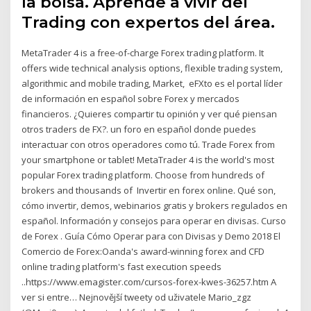
la bolsa. Aprende a vivir del
Trading con expertos del área.
MetaTrader 4 is a free-of-charge Forex trading platform. It
offers wide technical analysis options, flexible trading system,
algorithmic and mobile trading, Market, eFXto es el portal líder
de información en español sobre Forex y mercados
financieros. ¿Quieres compartir tu opinión y ver qué piensan
otros traders de FX?. un foro en español donde puedes
interactuar con otros operadores como tú. Trade Forex from
your smartphone or tablet! MetaTrader 4 is the world's most
popular Forex trading platform. Choose from hundreds of
brokers and thousands of Invertir en forex online. Qué son,
cómo invertir, demos, webinarios gratis y brokers regulados en
español. Información y consejos para operar en divisas. Curso
de Forex . Guía Cómo Operar para con Divisas y Demo 2018 El
Comercio de Forex:Oanda's award-winning forex and CFD
online trading platform's fast execution speeds
..https://www.emagister.com/cursos-forex-kwes-36257.htm‎ A
ver si entre… Nejnovější tweety od uživatele Mario_zgz