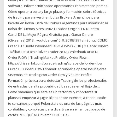
binary trader association uk broker revisa los corredores de
software. Información sobre operaciones con materias primas.
Cómo operar a corto y largo plazo, y formación sobre técnicas
de trading para invertir en bolsa Brokers Argentinos para
Invertir en Bolsa. Lista de Brokers Argentinos para invertir en la
Bolsa de Buenos Aires. MIRA EL Video Original EN Nuestro
Canal DE La Mejor Página Gratuita para Ganar Dinero
(Clixsense) 2018…youtube.com15. 9. 20183 391 zhlédnutí COMO
Crear TU Cuenta Payoneer PASO A PASO 2018 | Y Ganar Dinero
- Délka: 12:10. Ichinisilver Trader 28 437 zhlédnutíCurso DE
Order FLOW | Trading Market Profile y Order Flow…
https://drissarfal.com/cursos-trading/cursos-del-order-flow
Curso DE Order FLOW Español: Aprender a operar los Mejores
Sistemas de Trading con Order Flow y Volume Profile ️
‎Formación práctica para detectar Trading de los profesionales.
de entradas de alta probabilidad basadas en el flujo de…
Como sabemos que este es un factor muy importante si
planeas empezar a jugar al poker por internet, a continuación
te contamos porqué Pokerstars es una de las páginas más
confiables y completas para divertirse en el famoso juego de
cartas.POR QUÉ NO Invertir CON CFDs -