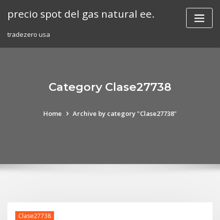
Skip
precio spot del gas natural ee.
to
content
tradezero usa
Category Clase27738
Home
Archive by category "Clase27738"
Clase27738