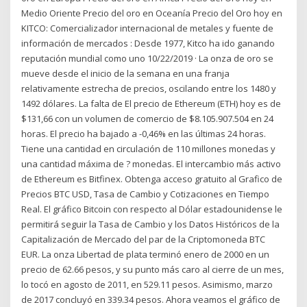
Medio Oriente Precio del oro en Oceanía Precio del Oro hoy en
KITCO: Comercializador internacional de metales y fuente de
información de mercados : Desde 1977, Kitco ha ido ganando
reputación mundial como uno 10/22/2019 · La onza de oro se
mueve desde el inicio de la semana en una franja
relativamente estrecha de precios, oscilando entre los 1480 y
1492 dólares. La falta de El precio de Ethereum (ETH) hoy es de
$131,66 con un volumen de comercio de $8.105.907.504 en 24
horas. El precio ha bajado a -0,46% en las últimas 24 horas.
Tiene una cantidad en circulación de 110 millones monedas y
una cantidad máxima de ? monedas. El intercambio más activo
de Ethereum es Bitfinex. Obtenga acceso gratuito al Grafico de
Precios BTC USD, Tasa de Cambio y Cotizaciones en Tiempo
Real. El gráfico Bitcoin con respecto al Dólar estadounidense le
permitirá seguir la Tasa de Cambio y los Datos Históricos de la
Capitalización de Mercado del par de la Criptomoneda BTC
EUR. La onza Libertad de plata terminó enero de 2000 en un
precio de 62.66 pesos, y su punto más caro al cierre de un mes,
lo tocó en agosto de 2011, en 529.11 pesos. Asimismo, marzo
de 2017 concluyó en 339.34 pesos. Ahora veamos el gráfico de