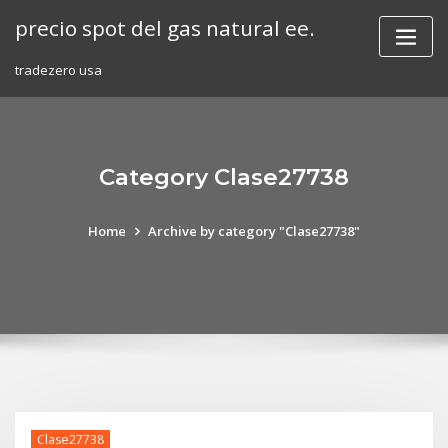
Skip
precio spot del gas natural ee.
to
content
tradezero usa
Category Clase27738
Home
Archive by category "Clase27738"
Clase27738