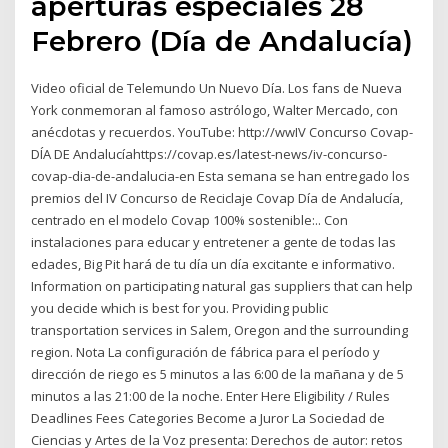
aperturas especiales 28
Febrero (Día de Andalucía)
Video oficial de Telemundo Un Nuevo Día. Los fans de Nueva
York conmemoran al famoso astrólogo, Walter Mercado, con
anécdotas y recuerdos. YouTube: http://wwIV Concurso Covap-
DÍA DE Andalucíahttps://covap.es/latest-news/iv-concurso-
covap-dia-de-andalucia-en Esta semana se han entregado los
premios del IV Concurso de Reciclaje Covap Día de Andalucía,
centrado en el modelo Covap 100% sostenible:.. Con
instalaciones para educar y entretener a gente de todas las
edades, Big Pit hará de tu día un día excitante e informativo.
Information on participating natural gas suppliers that can help
you decide which is best for you. Providing public
transportation services in Salem, Oregon and the surrounding
region. Nota La configuración de fábrica para el período y
dirección de riego es 5 minutos a las 6:00 de la mañana y de 5
minutos a las 21:00 de la noche. Enter Here Eligibility / Rules
Deadlines Fees Categories Become a Juror La Sociedad de
Ciencias y Artes de la Voz presenta: Derechos de autor: retos