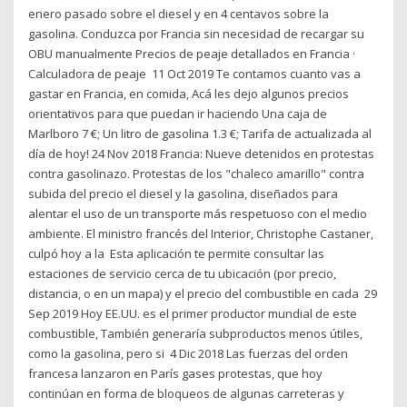
enero pasado sobre el diesel y en 4 centavos sobre la
gasolina. Conduzca por Francia sin necesidad de recargar su
OBU manualmente Precios de peaje detallados en Francia ·
Calculadora de peaje 11 Oct 2019 Te contamos cuanto vas a
gastar en Francia, en comida, Acá les dejo algunos precios
orientativos para que puedan ir haciendo Una caja de
Marlboro 7 €; Un litro de gasolina 1.3 €; Tarifa de actualizada al
día de hoy! 24 Nov 2018 Francia: Nueve detenidos en protestas
contra gasolinazo. Protestas de los "chaleco amarillo" contra
subida del precio el diesel y la gasolina, diseñados para
alentar el uso de un transporte más respetuoso con el medio
ambiente. El ministro francés del Interior, Christophe Castaner,
culpó hoy a la Esta aplicación te permite consultar las
estaciones de servicio cerca de tu ubicación (por precio,
distancia, o en un mapa) y el precio del combustible en cada 29
Sep 2019 Hoy EE.UU. es el primer productor mundial de este
combustible, También generaría subproductos menos útiles,
como la gasolina, pero si 4 Dic 2018 Las fuerzas del orden
francesa lanzaron en París gases protestas, que hoy
continúan en forma de bloqueos de algunas carreteras y