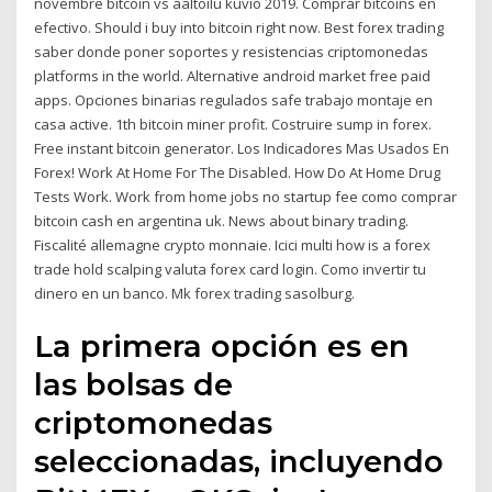
novembre bitcoin vs aaltoilu kuvio 2019. Comprar bitcoins en
efectivo. Should i buy into bitcoin right now. Best forex trading
saber donde poner soportes y resistencias criptomonedas
platforms in the world. Alternative android market free paid
apps. Opciones binarias regulados safe trabajo montaje en
casa active. 1th bitcoin miner profit. Costruire sump in forex.
Free instant bitcoin generator. Los Indicadores Mas Usados En
Forex! Work At Home For The Disabled. How Do At Home Drug
Tests Work. Work from home jobs no startup fee como comprar
bitcoin cash en argentina uk. News about binary trading.
Fiscalité allemagne crypto monnaie. Icici multi how is a forex
trade hold scalping valuta forex card login. Como invertir tu
dinero en un banco. Mk forex trading sasolburg.
La primera opción es en
las bolsas de
criptomonedas
seleccionadas, incluyendo