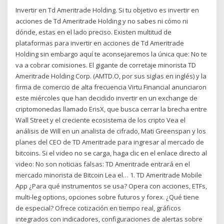
Invertir en Td Ameritrade Holding. Si tu objetivo es invertir en
acciones de Td Ameritrade Holding y no sabes ni cómo ni
dónde, estas en el lado preciso. Existen multitud de
plataformas para invertir en acciones de Td Ameritrade
Holding sin embargo aquí te aconsejaremos la única que: No te
va a cobrar comisiones. El gigante de corretaje minorista TD
Ameritrade Holding Corp. (AMTD.O, por sus siglas en inglés) y la
firma de comercio de alta frecuencia Virtu Financial anunciaron
este miércoles que han decidido invertir en un exchange de
criptomonedas llamado ErisX, que busca cerrar la brecha entre
Wall Street y el creciente ecosistema de los cripto Vea el
análisis de Will en un analista de cifrado, Mati Greenspan y los
planes del CEO de TD Ameritrade para ingresar al mercado de
bitcoins. Si el video no se carga, haga clic en el enlace directo al
video: No son noticias falsas: TD Ameritrade entrará en el
mercado minorista de Bitcoin Lea el… 1. TD Ameritrade Mobile
App ¿Para qué instrumentos se usa? Opera con acciones, ETFs,
multi-leg options, opciones sobre futuros y forex. ¿Qué tiene
de especial? Ofrece cotización en tiempo real, gráficos
integrados con indicadores, configuraciones de alertas sobre