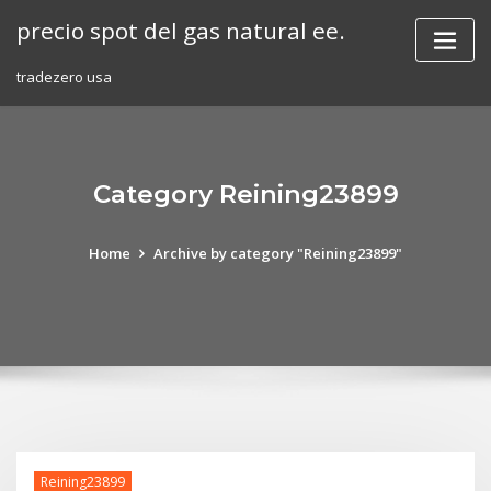
Skip
precio spot del gas natural ee.
to
content
tradezero usa
Category Reining23899
Home
Archive by category "Reining23899"
Reining23899