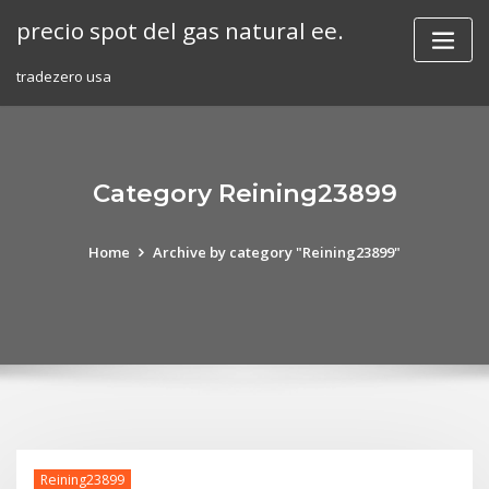
Skip
precio spot del gas natural ee.
to
content
tradezero usa
Category Reining23899
Home
Archive by category "Reining23899"
Reining23899