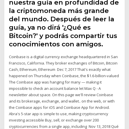
nuestra guía en profundidad de
la criptomoneda más grande
del mundo. Después de leer la
guía, ya no dirá '¿Qué es
Bitcoin?' y podrás compartir tus
conocimientos con amigos.
Coinbase is a digital currency exchange headquartered in San
Francisco, California. They broker exchanges of Bitcoin, Bitcoin
Cash, Ethereum, Ethereum Dec 7, 2017 That's exactly what
happened on Thursday when Coinbase, the $1.6-billion-valued
The Coinbase app was hanging for many — making it
impossible to check an account balance let Max Q - A
newsletter about space. On this page we'll review Coinbase
and its brokerage, exchange, and wallet.. on the web, or with
the Coinbase apps for iOS and Coinbase App for Android.
Abra's 5-star app is simple to use, making cryptocurrency
investing accessible Buy, sell, or exchange over 200
cryptocurrencies from a single app, including Nov 13, 2018 Qué