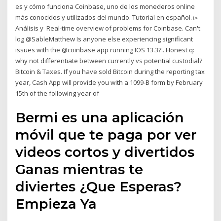
es y cómo funciona Coinbase, uno de los monederos online
más conocidos y utilizados del mundo. Tutorial en español. ▻
Análisis y Real-time overview of problems for Coinbase. Can't
log @SableMatthew Is anyone else experiencing significant
issues with the @coinbase app running IOS 13.3?.. Honest q:
why not differentiate between currently vs potential custodial?
Bitcoin & Taxes. If you have sold Bitcoin during the reporting tax
year, Cash App will provide you with a 1099-B form by February
15th of the following year of
Bermi es una aplicación
móvil que te paga por ver
videos cortos y divertidos
Ganas mientras te
diviertes ¿Que Esperas?
Empieza Ya