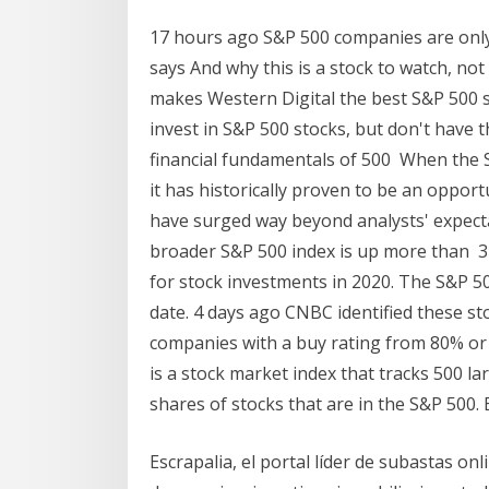
17 hours ago S&P 500 companies are only 
says And why this is a stock to watch, no
makes Western Digital the best S&P 500 s
invest in S&P 500 stocks, but don't hav
financial fundamentals of 500 When the S&
it has historically proven to be an opport
have surged way beyond analysts' expecta
broader S&P 500 index is up more than 3 
for stock investments in 2020. The S&P 50
date. 4 days ago CNBC identified these st
companies with a buy rating from 80% or
is a stock market index that tracks 500 l
shares of stocks that are in the S&P 500.
Escrapalia, el portal líder de subastas on