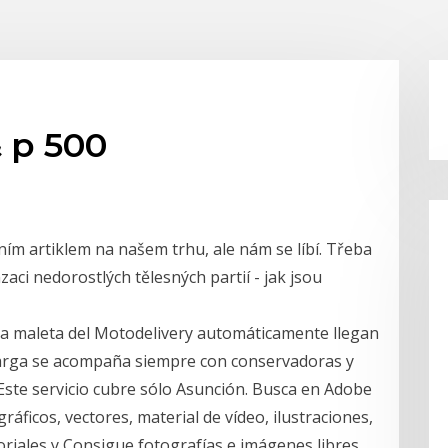
 p 500
ním artiklem na našem trhu, ale nám se líbí. Třeba
aci nedorostlých tělesných partií - jak jsou
a maleta del Motodelivery automáticamente llegan
carga se acompaña siempre con conservadoras y
 Este servicio cubre sólo Asunción. Busca en Adobe
ráficos, vectores, material de vídeo, ilustraciones,
toriales y Consigue fotografías e imágenes libres