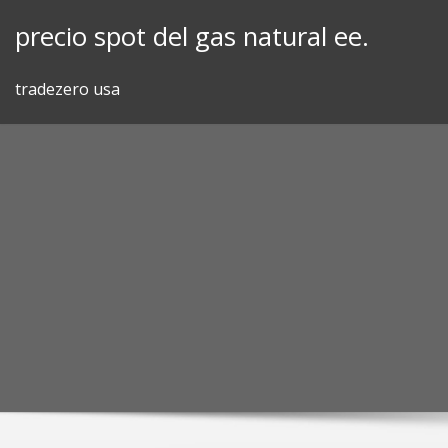
Skip
precio spot del gas natural ee.
to
content
tradezero usa