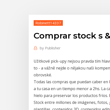
Robinett14337
Comprar stock s &
by
Publisher
Užitkové pick-upy nejsou pravda tím hlav
to - a vážně nejde o nějakou naši kompenz
obrovské.
Todas las compras que puedan caber en l
a tu casa en un tiempo menor a 2hs. La 
hielo para preservar los productos fríos.
Stock entre millones de imágenes, fotos, g
plantillas, contenidos 3D, contenidos edi