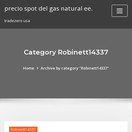
Skip
precio spot del gas natural ee.
to
content
tradezero usa
Category Robinett14337
Home
Archive by category "Robinett14337"
Robinett14337