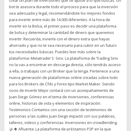
crear un plan de inversiones que se ajuste a lo que buscas. Un
bot te asesora durante todo el proceso para que la inversión
sea adecuada y legal, recomendándote los mejores fondos
para invertir entre más de 14.000 diferentes. A la hora de
invertir en la Bolsa, el primer paso es decidir una plataforma
de bolsa y determinar la cantidad de dinero que queremos
invertir. Recuerda, invierte con el dinero extra que hayas
ahorrado y que no te sea necesario para cubrir en un futuro
tus necesidades básicas. Puedes leer más sobre la
plataforma: Metatrader 5. Sirix. La plataforma de Trading Sirix
no la vas a encontrar en descarga directa, sólo tendrás acceso
a ella, si trabajas con un Broker que la tenga. Pertenece a una
nueva generación de plataformas online creadas sobre todo
para los Brokers de Cfds y Forex tipo Market Maker. Siendo
socio de Invertir Mejor contará con un acompañamiento de
Juan Diego Gómez en el tema de inversiones, conferencias
online, historias de vida y elementos de inspiración.
Testimonios Contamos con una sección de testimonios de
personas a las cuáles Juan Diego impactó con sus palabras,
talleres, videos y conferencias. Inversiones en crowdlending.
🤝 🍀 Afluenta: La plataforma de préstamos P2P en la que