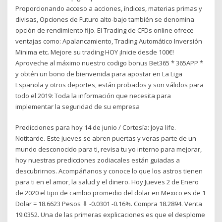
Proporcionando acceso a acciones, índices, materias primas y
divisas, Opciones de Futuro alto-bajo también se denomina
opción de rendimiento fijo. El Trading de CFDs online ofrece
ventajas como: Apalancamiento, Trading Automático Inversión
Minima etc. Mejore su trading HOY ¡Inicie desde 100€!
Aproveche al máximo nuestro codigo bonus Bet365 * 365APP *
y obtén un bono de bienvenida para apostar en La Liga
Española y otros deportes, están probados y son válidos para
todo el 2019: Toda la información que necesita para
implementar la seguridad de su empresa
Predicciones para hoy 14 de junio / Cortesía: Joya life.
Notitarde.-Este jueves se abren puertas y veras parte de un
mundo desconocido para ti, revisa tu yo interno para mejorar,
hoy nuestras predicciones zodiacales están guiadas a
descubrirnos. Acompáñanos y conoce lo que los astros tienen
para ti en el amor, la salud y el dinero. Hoy Jueves 2 de Enero
de 2020 el tipo de cambio promedio del dolar en Mexico es de 1
Dolar = 18.6623 Pesos ⇩ -0.0301 -0.16%. Compra 18.2894. Venta
19.0352. Una de las primeras explicaciones es que el desplome