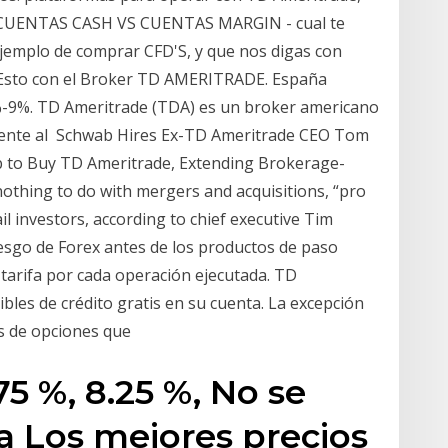
17 CUENTAS CASH VS CUENTAS MARGIN - cual te
 ejemplo de comprar CFD'S, y que nos digas con
. Esto con el Broker TD AMERITRADE. España
%-9%. TD Ameritrade (TDA) es un broker americano
iente al Schwab Hires Ex-TD Ameritrade CEO Tom
b to Buy TD Ameritrade, Extending Brokerage-
othing to do with mergers and acquisitions, “pro
ail investors, according to chief executive Tim
riesgo de Forex antes de los productos de paso
tarifa por cada operación ejecutada. TD
bles de crédito gratis en su cuenta. La excepción
es de opciones que
5 %, 8.25 %, No se
ca Los mejores precios