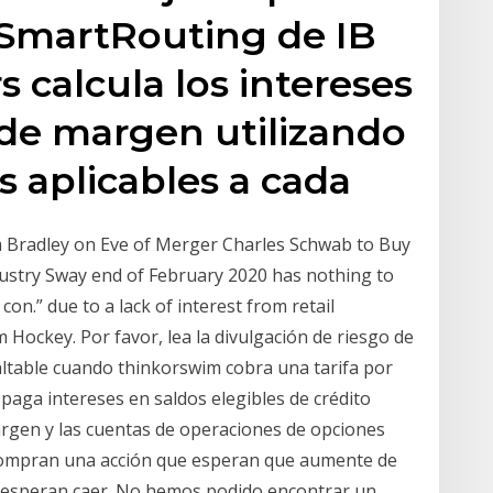
 SmartRouting de IB
s calcula los intereses
 de margen utilizando
és aplicables a cada
Bradley on Eve of Merger Charles Schwab to Buy
stry Sway end of February 2020 has nothing to
con.” due to a lack of interest from retail
m Hockey. Por favor, lea la divulgación de riesgo de
altable cuando thinkorswim cobra una tarifa por
paga intereses en saldos elegibles de crédito
margen y las cuentas de operaciones de opciones
compran una acción que esperan que aumente de
e esperan caer. No hemos podido encontrar un