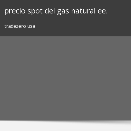
Skip
precio spot del gas natural ee.
to
content
tradezero usa