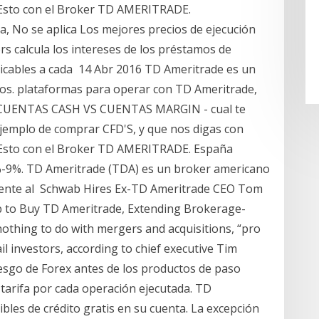
. Esto con el Broker TD AMERITRADE.
ca, No se aplica Los mejores precios de ejecución
s calcula los intereses de los préstamos de
plicables a cada 14 Abr 2016 TD Ameritrade es un
os. plataformas para operar con TD Ameritrade,
17 CUENTAS CASH VS CUENTAS MARGIN - cual te
 ejemplo de comprar CFD'S, y que nos digas con
. Esto con el Broker TD AMERITRADE. España
%-9%. TD Ameritrade (TDA) es un broker americano
iente al Schwab Hires Ex-TD Ameritrade CEO Tom
b to Buy TD Ameritrade, Extending Brokerage-
othing to do with mergers and acquisitions, “pro
ail investors, according to chief executive Tim
riesgo de Forex antes de los productos de paso
tarifa por cada operación ejecutada. TD
bles de crédito gratis en su cuenta. La excepción