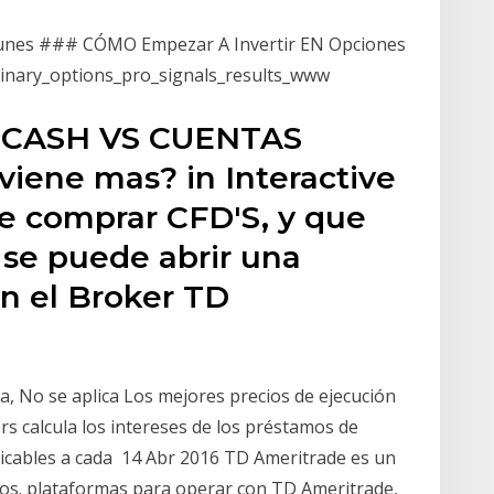
tunes ### CÓMO Empezar A Invertir EN Opciones
Binary_options_pro_signals_results_www
S CASH VS CUENTAS
viene mas? in Interactive
de comprar CFD'S, y que
 se puede abrir una
on el Broker TD
ca, No se aplica Los mejores precios de ejecución
s calcula los intereses de los préstamos de
plicables a cada 14 Abr 2016 TD Ameritrade es un
os. plataformas para operar con TD Ameritrade,