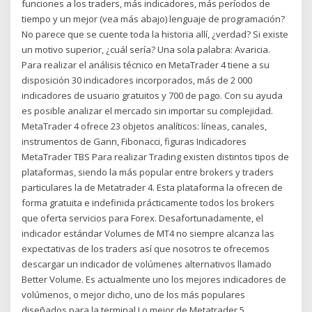
funciones a los traders, más indicadores, más períodos de
tiempo y un mejor (vea más abajo) lenguaje de programación?
No parece que se cuente toda la historia allí, ¿verdad? Si existe
un motivo superior, ¿cuál sería? Una sola palabra: Avaricia.
Para realizar el análisis técnico en MetaTrader 4 tiene a su
disposición 30 indicadores incorporados, más de 2 000
indicadores de usuario gratuitos y 700 de pago. Con su ayuda
es posible analizar el mercado sin importar su complejidad.
MetaTrader 4 ofrece 23 objetos analíticos: líneas, canales,
instrumentos de Gann, Fibonacci, figuras Indicadores
MetaTrader TBS Para realizar Trading existen distintos tipos de
plataformas, siendo la más popular entre brokers y traders
particulares la de Metatrader 4. Esta plataforma la ofrecen de
forma gratuita e indefinida prácticamente todos los brokers
que oferta servicios para Forex. Desafortunadamente, el
indicador estándar Volumes de MT4 no siempre alcanza las
expectativas de los traders así que nosotros te ofrecemos
descargar un indicador de volúmenes alternativos llamado
Better Volume. Es actualmente uno los mejores indicadores de
volúmenos, o mejor dicho, uno de los más populares
diseñados para la terminal Lo mejor de Metatrader 5