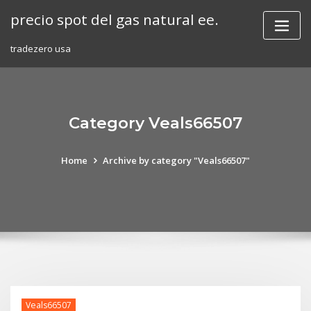
Skip
precio spot del gas natural ee.
to
content
tradezero usa
Category Veals66507
Home
Archive by category "Veals66507"
Veals66507