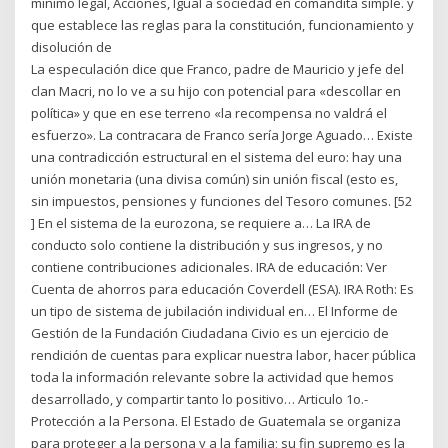
mínimo legal, Acciones, Igual a sociedad en comandita simple. y
que establece las reglas para la constitución, funcionamiento y
disolución de
La especulación dice que Franco, padre de Mauricio y jefe del
clan Macri, no lo ve a su hijo con potencial para «descollar en
política» y que en ese terreno «la recompensa no valdrá el
esfuerzo». La contracara de Franco sería Jorge Aguado… Existe
una contradicción estructural en el sistema del euro: hay una
unión monetaria (una divisa común) sin unión fiscal (esto es,
sin impuestos, pensiones y funciones del Tesoro comunes. [52
] En el sistema de la eurozona, se requiere a… La IRA de
conducto solo contiene la distribución y sus ingresos, y no
contiene contribuciones adicionales. IRA de educación: Ver
Cuenta de ahorros para educación Coverdell (ESA). IRA Roth: Es
un tipo de sistema de jubilación individual en… El Informe de
Gestión de la Fundación Ciudadana Civio es un ejercicio de
rendición de cuentas para explicar nuestra labor, hacer pública
toda la información relevante sobre la actividad que hemos
desarrollado, y compartir tanto lo positivo… Articulo 1o.-
Protección a la Persona. El Estado de Guatemala se organiza
para proteger a la persona y a la familia; su fin supremo es la