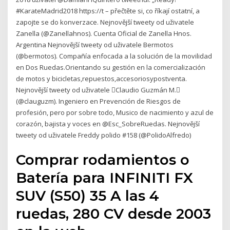
#KarateMadrid2018 https://t – přečtěte si, co říkají ostatní, a
zapojte se do konverzace. Nejnovější tweety od uživatele
Zanella (@Zanellahnos). Cuenta Oficial de Zanella Hnos.
Argentina Nejnovější tweety od uživatele Bermotos
(@bermotos). Compañía enfocada a la solución de la movilidad
en Dos Ruedas.Orientando su gestión en la comercialización
de motos y bicicletas,repuestos,accesoriosypostventa.
Nejnovější tweety od uživatele Claudio Guzmán M.
(@clauguzm). Ingeniero en Prevención de Riesgos de
profesión, pero por sobre todo, Musico de nacimiento y azul de
corazón, bajista y voces en @Esc_SobreRuedas. Nejnovější
tweety od uživatele Freddy polido #158 (@PolidoAlfredo)
Comprar rodamientos o
Batería para INFINITI FX
SUV (S50) 35 A las 4
ruedas, 280 CV desde 2003