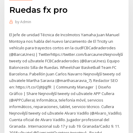
Ruedas fx pro
by
Admin
El Jefe de unidad Técnica de Incolmotos Yamaha Juan Manuel
Montoya nos habla del nuevo lanzamiento de El Tricity un
vehículo para trayectos cortos en la ciudFCBCadiraderodes
(@BarcaUnes) | Twitterhttps://twitter.com/barcaunesNejnovější
tweety od uživatele FCBCadiraderodes (@BarcaUnes). Equipo
Baloncesto Silla de Ruedas. Wheelchair Basketball Team FC
Barcelona. Pabellón Juan Carlos Navarro Nejnovější tweety od
uživatele Martha Saravia (@marthasaravia_7). Redactor SEO
en: https://t.co/OjItiJqJfR ‍ | Community Manager ️ | Diseño
Gráfico | Share Nejnovější tweety od uživatele APP Cullera
(@APPCullera). Informática, telefonía móvil, servicios
informáticos, reparaciones, tablet, servicio técnico. Cullera
Nejnovější tweety od uživatele Alvaro Vadillo (@Alvaro_Vadillo).
Cuenta oficial de Alvaro Vadillo. Jugador profesional del
Granada . Internacional sub 17 y sub 19. Granada/Cadiz 9. 11.
2018 uživatel @DamianHQuintero tweetnul: „Ready!