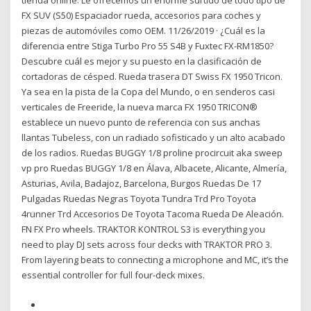
tienda online. Le ofrecemos un enorme surtido de todo tipo de
FX SUV (S50) Espaciador rueda, accesorios para coches y
piezas de automóviles como OEM. 11/26/2019 · ¿Cuál es la
diferencia entre Stiga Turbo Pro 55 S4B y Fuxtec FX-RM1850?
Descubre cuál es mejor y su puesto en la clasificación de
cortadoras de césped. Rueda trasera DT Swiss FX 1950 Tricon.
Ya sea en la pista de la Copa del Mundo, o en senderos casi
verticales de Freeride, la nueva marca FX 1950 TRICON®
establece un nuevo punto de referencia con sus anchas
llantas Tubeless, con un radiado sofisticado y un alto acabado
de los radios. Ruedas BUGGY 1/8 proline procircuit aka sweep
vp pro Ruedas BUGGY 1/8 en Álava, Albacete, Alicante, Almería,
Asturias, Avila, Badajoz, Barcelona, Burgos Ruedas De 17
Pulgadas Ruedas Negras Toyota Tundra Trd Pro Toyota
4runner Trd Accesorios De Toyota Tacoma Rueda De Aleación.
FN FX Pro wheels. TRAKTOR KONTROL S3 is everything you
need to play DJ sets across four decks with TRAKTOR PRO 3.
From layering beats to connecting a microphone and MC, it’s the
essential controller for full four-deck mixes.