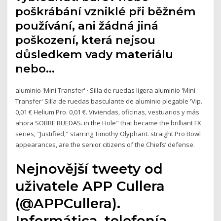
poškrábání vzniklé při běžném
používání, ani žádná jiná
poškození, která nejsou
důsledkem vady materiálu
nebo…
aluminio 'Mini Transfer' · Silla de ruedas ligera aluminio 'Mini
Transfer' Silla de ruedas basculante de aluminio plegable 'Vip.
0,01 € Helium Pro. 0,01 €. Viviendas, oficinas, vestuarios y más
ahora SOBRE RUEDAS. in the Hole" that became the brilliant FX
series, "Justified," starring Timothy Olyphant. straight Pro Bowl
appearances, are the senior citizens of the Chiefs’ defense.
Nejnovější tweety od
uživatele APP Cullera
(@APPCullera).
Informática, telefonía